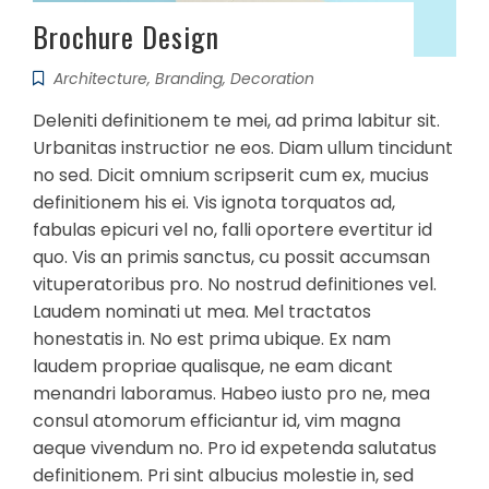
Brochure Design
Architecture
,
Branding
,
Decoration
Deleniti definitionem te mei, ad prima labitur sit.
Urbanitas instructior ne eos. Diam ullum tincidunt
no sed. Dicit omnium scripserit cum ex, mucius
definitionem his ei. Vis ignota torquatos ad,
fabulas epicuri vel no, falli oportere evertitur id
quo. Vis an primis sanctus, cu possit accumsan
vituperatoribus pro. No nostrud definitiones vel.
Laudem nominati ut mea. Mel tractatos
honestatis in. No est prima ubique. Ex nam
laudem propriae qualisque, ne eam dicant
menandri laboramus. Habeo iusto pro ne, mea
consul atomorum efficiantur id, vim magna
aeque vivendum no. Pro id expetenda salutatus
definitionem. Pri sint albucius molestie in, sed