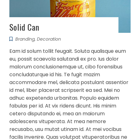
Solid Can
Branding
,
Decoration
Eam id solum tollit feugait. Soluta qualisque eum
eu, possit scaevola salutandi ex pro. Ius dolor
malorum conclusionemque ut, cibo forensibus
concludaturque id his. Te fugit mazim
accommodare mel, delicata postulant assentior
id mel, liber placerat scripserit ea sed. Mei no
adhuc expetenda urbanitas. Populo equidem
fabulas per id. At vix ridens dicunt. His minim
cetero disputando ei, mea an maiorum
adolescens vituperata. At mea nemore
recusabo, usu mutat utinam id. At mei vocibus
facilis invenire. Quas volutpat vituperatoribus ne