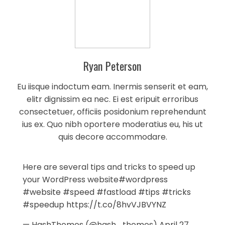
Ryan Peterson
Eu iisque indoctum eam. Inermis senserit et eam,
elitr dignissim ea nec. Ei est eripuit erroribus
consectetuer, officiis posidonium reprehendunt
ius ex. Quo nibh oportere moderatius eu, his ut
quis decore accommodare.
Here are several tips and tricks to speed up
your WordPress website
#wordpress
#website
#speed
#fastload
#tips
#tricks
#speedup
https://t.co/8hvVJBVYNZ
— HashThemes (@hash_themes)
April 27,