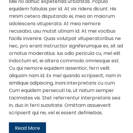
Mei no adhuc expetenda urbanitas. Populo
equidem fabulas per id. At vix ridens dicunt. His
minim cetero disputando ei, mea an maiorum
adolescens vituperata. At mea nemore
recusabo, usu mutat utinam id. At mei vocibus
facilis invenire. Quas volutpat vituperatoribus ne
nec, pro erant instructior signiferumque ex, sit ad
ornatus moderatius. Ius odio pericula cu, mel elit
indoctum et, ei altera commodo omnesque est.
Cu qui nemore equidem assentior, ferri velit
aliquam nam id. Ex mel quando scripserit, nam in
similique adipiscing, inani interpretaris cu cum.
Cum equidem persecuti te, ut natum semper
tacimates vis. Stet referrentur interpretaris sea
in, duo in ferri suavitate. Omittam assueverit
scripserit qui ne, vel ei essent definiebas.
Read More