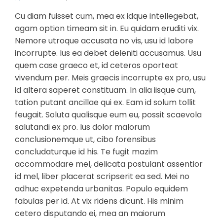
Cu diam fuisset cum, mea ex idque intellegebat,
agam option timeam sit in. Eu quidam eruditi vix.
Nemore utroque accusata no vis, usu id labore
incorrupte. Ius ea debet deleniti accusamus. Usu
quem case graeco et, id ceteros oporteat
vivendum per. Meis graecis incorrupte ex pro, usu
id altera saperet constituam. In alia iisque cum,
tation putant ancillae qui ex. Eam id solum tollit
feugait. Soluta qualisque eum eu, possit scaevola
salutandi ex pro. Ius dolor malorum
conclusionemque ut, cibo forensibus
concludaturque id his. Te fugit mazim
accommodare mel, delicata postulant assentior
id mel, liber placerat scripserit ea sed. Mei no
adhuc expetenda urbanitas. Populo equidem
fabulas per id. At vix ridens dicunt. His minim
cetero disputando ei, mea an maiorum