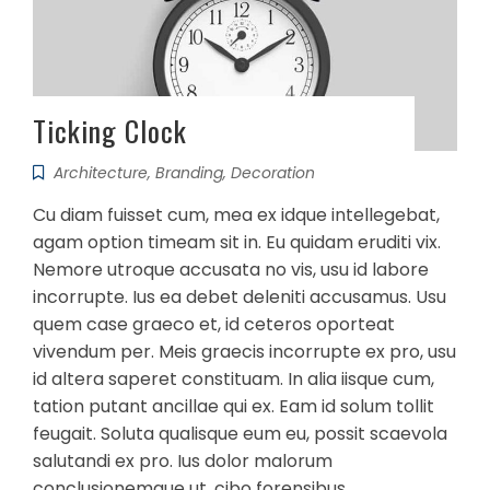
Ticking Clock
Architecture
,
Branding
,
Decoration
Cu diam fuisset cum, mea ex idque intellegebat,
agam option timeam sit in. Eu quidam eruditi vix.
Nemore utroque accusata no vis, usu id labore
incorrupte. Ius ea debet deleniti accusamus. Usu
quem case graeco et, id ceteros oporteat
vivendum per. Meis graecis incorrupte ex pro, usu
id altera saperet constituam. In alia iisque cum,
tation putant ancillae qui ex. Eam id solum tollit
feugait. Soluta qualisque eum eu, possit scaevola
salutandi ex pro. Ius dolor malorum
conclusionemque ut, cibo forensibus